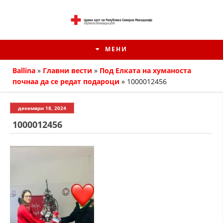
МЕНИ
Ballina
»
Главни вести
»
Под Елката на хуманоста
почнаа да се редат подароци
»
1000012456
декември 18, 2024
1000012456
ИСТОРИЈАТ НА ЦКРМ
ИСТОРИЈАТ НА ДВИЖЕЊЕТО