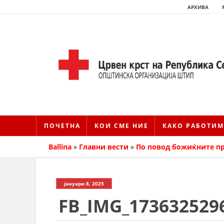
АРХИВА
ПОЧЕТНА
КОИ СМЕ НИЕ
КАКО РАБОТИМ
Ballina
»
Главни вести
»
По повод божиќните пр
јануари 8, 2025
FB_IMG_173632529