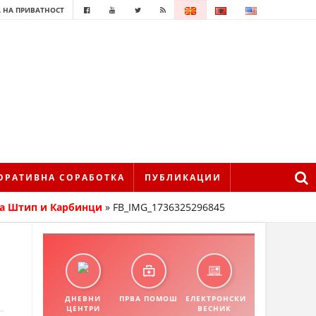
 НА ПРИВАТНОСТ
ОРАТИВНА СОРАБОТКА
ПУБЛИКАЦИИ
на Штип и Карбинци
»
FB_IMG_1736325296845
ДНЕВНИ
ПРВА ПОМОШ
ЕЛЕКТРОНСКИ
ЦЕНТРИ
ВЕСНИК