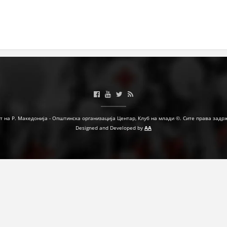
МЕЃУНАРОДНА СОРАБОТКА
ДОГОВОРИ
ЗНАЧЕЊЕ НА СЛУЖБАТА ЗА БАРАЊЕ
ФОРМУЛАРИ ЗА БАРАЊА
ЗДРАВСТВЕНО ПРЕВЕНТИВНА ДЕЈНОСТ
ПРВА ПОМОШ
т на Р. Македонија - Општинска организација Центар, Клуб на млади ©. Сите права задр
Designed and Developed by
AA
КРВОДАРИТЕЛСТВО
ИНФОРМАЦИИ ЗА БОЛЕСТИ
МЕНАЏМЕНТ НА ВОЛОНТЕРИ
ЗА НАС