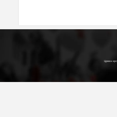
Црвен крс