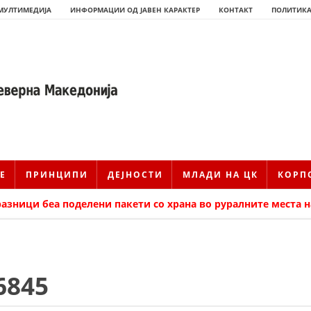
МУЛТИМЕДИЈА
ИНФОРМАЦИИ ОД ЈАВЕН КАРАКТЕР
КОНТАКТ
ПОЛИТИКА
Е
ПРИНЦИПИ
ДЕЈНОСТИ
МЛАДИ НА ЦК
КОРП
азници беа поделени пакети со храна во руралните места 
ИСТОРИЈАТ НА ЦКРМ
6845
ИСТОРИЈАТ НА ДВИЖЕЊЕТО