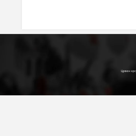
Црвен крс