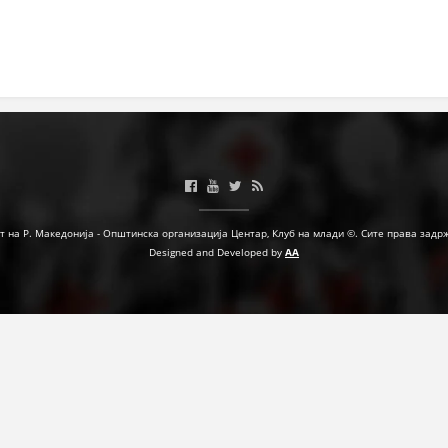
МЕЃУНАРОДНА СОРАБОТКА
ДОГОВОРИ
ЗНАЧЕЊЕ НА СЛУЖБАТА ЗА БАРАЊЕ
ФОРМУЛАРИ ЗА БАРАЊА
ЗДРАВСТВЕНО ПРЕВЕНТИВНА ДЕЈНОСТ
ПРВА ПОМОШ
т на Р. Македонија - Општинска организација Центар, Клуб на млади ©. Сите права задр
Designed and Developed by
AA
КРВОДАРИТЕЛСТВО
ИНФОРМАЦИИ ЗА БОЛЕСТИ
МЕНАЏМЕНТ НА ВОЛОНТЕРИ
ЗА НАС