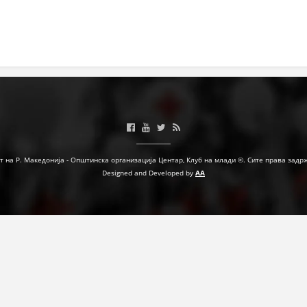
МЕЃУНАРОДНА СОРАБОТКА
ДОГОВОРИ
ЗНАЧЕЊЕ НА СЛУЖБАТА ЗА БАРАЊЕ
ФОРМУЛАРИ ЗА БАРАЊА
ЗДРАВСТВЕНО ПРЕВЕНТИВНА ДЕЈНОСТ
ПРВА ПОМОШ
т на Р. Македонија - Општинска организација Центар, Клуб на млади ©. Сите права задр
Designed and Developed by
AA
КРВОДАРИТЕЛСТВО
ИНФОРМАЦИИ ЗА БОЛЕСТИ
МЕНАЏМЕНТ НА ВОЛОНТЕРИ
ЗА НАС