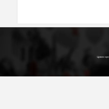
Црвен крс