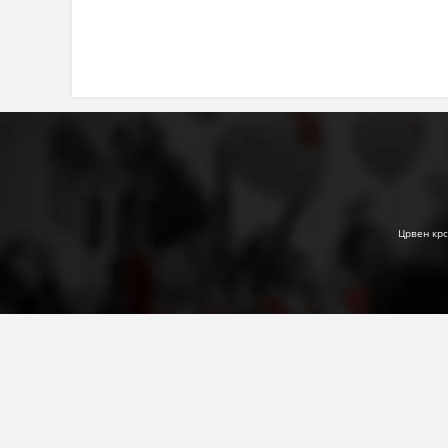
Црвен крс