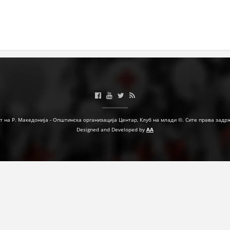
МЕЃУНАРОДНА СОРАБОТКА
ДОГОВОРИ
ЗНАЧЕЊЕ НА СЛУЖБАТА ЗА БАРАЊЕ
ФОРМУЛАРИ ЗА БАРАЊА
ЗДРАВСТВЕНО ПРЕВЕНТИВНА ДЕЈНОСТ
ПРВА ПОМОШ
т на Р. Македонија - Општинска организација Центар, Клуб на млади ©. Сите права задр
Designed and Developed by
AA
КРВОДАРИТЕЛСТВО
ИНФОРМАЦИИ ЗА БОЛЕСТИ
МЕНАЏМЕНТ НА ВОЛОНТЕРИ
ЗА НАС