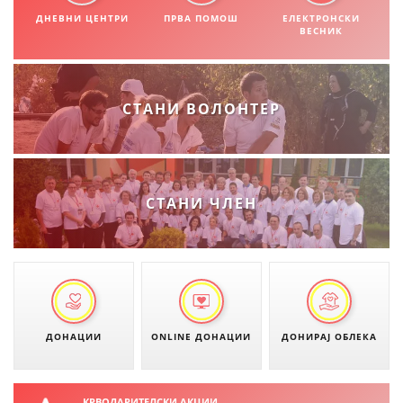
СТРУКТУРА НА ОРГАНИЗАЦИЈАТА
ДНЕВНИ ЦЕНТРИ
ПРВА ПОМОШ
ЕЛЕКТРОНСКИ
ВЕСНИК
КОНТАКТ ИНФОРМАЦИИ
ЧЛЕНСТВО ВО ПРОФЕСИОНАЛНИ ТЕЛА
СТАНИ ВОЛОНТЕР
ЗАКОН ЗА ЦКРМ
СТАТУТ НА ЦКРМ
СТАНИ ЧЛЕН
ОРГАНИЗАЦИЈА И РАЗВОЈ
РАКОВОДЕН ОДБОР
ДОНАЦИИ
ONLINE ДОНАЦИИ
ДОНИРАЈ ОБЛЕКА
СОБРАНИЕ
СТРУКТУРА И ОРГАНИЗАЦИОНА ПОСТАВЕНОСТ
КРВОДАРИТЕЛСКИ АКЦИИ