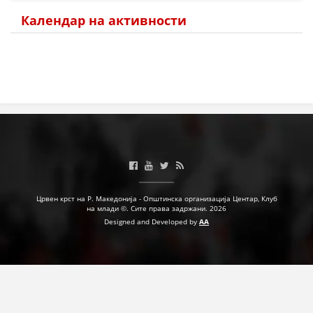
Календар на активности
МЕЃУНАРОДНА СОРАБОТКА
ДОГОВОРИ
ЗНАЧЕЊЕ НА СЛУЖБАТА ЗА БАРАЊЕ
ФОРМУЛАРИ ЗА БАРАЊА
ЗДРАВСТВЕНО ПРЕВЕНТИВНА ДЕЈНОСТ
ПРВА ПОМОШ
КРВОДАРИТЕЛСТВО
Црвен крст на Р. Македонија - Општинска организација Центар, Клуб
ИНФОРМАЦИИ ЗА БОЛЕСТИ
на млади ©. Сите права задржани. 2026
Designed and Developed by
AA
МЕНАЏМЕНТ НА ВОЛОНТЕРИ
ЗА НАС