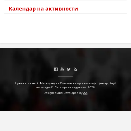
Календар на активности
МЕЃУНАРОДНА СОРАБОТКА
ДОГОВОРИ
ЗНАЧЕЊЕ НА СЛУЖБАТА ЗА БАРАЊЕ
ФОРМУЛАРИ ЗА БАРАЊА
ЗДРАВСТВЕНО ПРЕВЕНТИВНА ДЕЈНОСТ
ПРВА ПОМОШ
КРВОДАРИТЕЛСТВО
Црвен крст на Р. Македонија - Општинска организација Центар, Клуб
ИНФОРМАЦИИ ЗА БОЛЕСТИ
на млади ©. Сите права задржани. 2026
Designed and Developed by
AA
МЕНАЏМЕНТ НА ВОЛОНТЕРИ
ЗА НАС