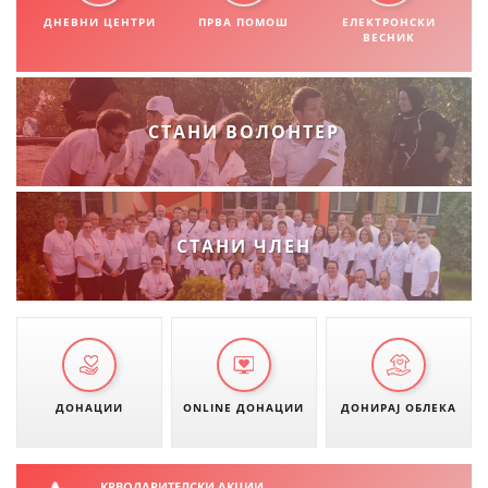
СТРУКТУРА НА ОРГАНИЗАЦИЈАТА
ДНЕВНИ ЦЕНТРИ
ПРВА ПОМОШ
ЕЛЕКТРОНСКИ
ВЕСНИК
КОНТАКТ ИНФОРМАЦИИ
ЧЛЕНСТВО ВО ПРОФЕСИОНАЛНИ ТЕЛА
СТАНИ ВОЛОНТЕР
ЗАКОН ЗА ЦКРМ
СТАТУТ НА ЦКРМ
СТАНИ ЧЛЕН
ОРГАНИЗАЦИЈА И РАЗВОЈ
РАКОВОДЕН ОДБОР
ДОНАЦИИ
ONLINE ДОНАЦИИ
ДОНИРАЈ ОБЛЕКА
СОБРАНИЕ
СТРУКТУРА И ОРГАНИЗАЦИОНА ПОСТАВЕНОСТ
КРВОДАРИТЕЛСКИ АКЦИИ