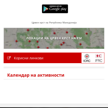
МЕЃУНАРОДНА СОРАБОТКА
ДОГОВОРИ
Црвен крст на Република Македонија
ЗНАЧЕЊЕ НА СЛУЖБАТА ЗА БАРАЊЕ
ФОРМУЛАРИ ЗА БАРАЊА
ЛОКАЦИИ НА ЦРВЕН КРСТ НА РМ
ЗДРАВСТВЕНО ПРЕВЕНТИВНА ДЕЈНОСТ
ПРВА ПОМОШ
Корисни линкови
КРВОДАРИТЕЛСТВО
ИНФОРМАЦИИ ЗА БОЛЕСТИ
Календар на активности
МЕНАЏМЕНТ НА ВОЛОНТЕРИ
ЗА НАС