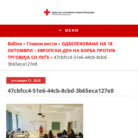
МЕНИ
Ballina
»
Главни вести
»
ОДБЕЛЕЖУВАЊЕ НА 18
ОКТОМВРИ – ЕВРОПСКИ ДЕН НА БОРБА ПРОТИВ
ТРГОВИЈА СО ЛУЃЕ
»
47cbfcc4-51e6-44cb-8cbd-
3b65eca127e8
октомври 21, 2025
47cbfcc4-51e6-44cb-8cbd-3b65eca127e8
ИСТОРИЈАТ НА ЦКРМ
ИСТОРИЈАТ НА ДВИЖЕЊЕТО