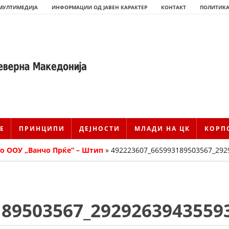
МУЛТИМЕДИЈА
ИНФОРМАЦИИ ОД ЈАВЕН КАРАКТЕР
КОНТАКТ
ПОЛИТИКА
Е
ПРИНЦИПИ
ДЕЈНОСТИ
МЛАДИ НА ЦК
КОРП
о ООУ „Ванчо Прќе“ – Штип
»
492223607_665993189503567_292
ИСТОРИЈАТ НА ЦКРМ
189503567_2929263943559
ИСТОРИЈАТ НА ДВИЖЕЊЕТО