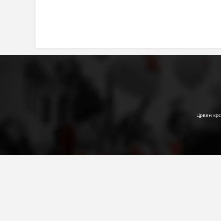
Црвен крс