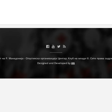
МЕЃУНАРОДНА СОРАБОТКА
ДОГОВОРИ
ЗНАЧЕЊЕ НА СЛУЖБАТА ЗА БАРАЊЕ
ФОРМУЛАРИ ЗА БАРАЊА
ЗДРАВСТВЕНО ПРЕВЕНТИВНА ДЕЈНОСТ
ПРВА ПОМОШ
т на Р. Македонија - Општинска организација Центар, Клуб на млади ©. Сите права задр
Designed and Developed by
AA
КРВОДАРИТЕЛСТВО
ИНФОРМАЦИИ ЗА БОЛЕСТИ
МЕНАЏМЕНТ НА ВОЛОНТЕРИ
ЗА НАС