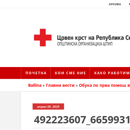
АРХИВА
ПОЧЕТНА
КОИ СМЕ НИЕ
КАКО РАБОТИМ
Ballina
»
Главни вести
»
Обука по прва помош в
април 29, 2025
492223607_665993