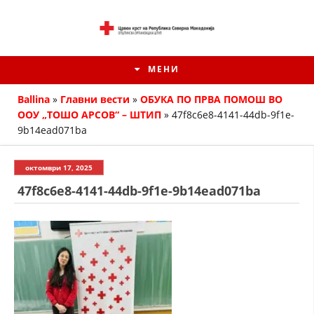
МЕНИ
Ballina
»
Главни вести
»
ОБУКА ПО ПРВА ПОМОШ ВО
ООУ „ТОШО АРСОВ“ – ШТИП
»
47f8c6e8-4141-44db-9f1e-
9b14ead071ba
октомври 17, 2025
47f8c6e8-4141-44db-9f1e-9b14ead071ba
ИСТОРИЈАТ НА ЦКРМ
ИСТОРИЈАТ НА ДВИЖЕЊЕТО