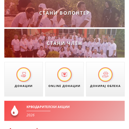
ДИСЕМИНАЦИЈА
СТАНИ ВОЛОНТЕР
MЕЃУНАРОДНО ХУМАНИТАРНО ПРАВО
ПРОМОЦИЈА НА ХУМАНИ ВРЕДНОСТИ
УПОТРЕБА И ЗАШТИТА НА АМБЛЕМОТ
СТАНИ ЧЛЕН
СОЦИЈАЛНО ХУМАНИТАРНА ДЕЈНОСТ
КАКО ДА ДОНИРАТЕ
ПОДГОТВЕНОСТ И ДЕЈСТВО ПРИ КАТАСТРОФИ
ТИМОВИ НА ООЦК
ДОНАЦИИ
ONLINE ДОНАЦИИ
ДОНИРАЈ ОБЛЕКА
СПАСИТЕЛНА СТАНИЦА ВОДНО
ПРОЕКТИ – ПОДГОТВЕНОСТ И ДЕЈСТВУВАЊЕ ПРИ КАТАСТРОФИ
КРВОДАРИТЕЛСКИ АКЦИИ
2026
ОДНОСИ СО ЈАВНОСТ
ИСТРАЖУВАЊЕ НА ЈАВНО МИСЛЕЊЕ