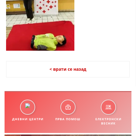
СТРУКТУРА НА ОРГАНИЗАЦИЈАТА
КОНТАКТ ИНФОРМАЦИИ
ЧЛЕНСТВО ВО ПРОФЕСИОНАЛНИ ТЕЛА
ЗАКОН ЗА ЦКРМ
СТАТУТ НА ЦКРМ
< врати се назад
ОРГАНИЗАЦИЈА И РАЗВОЈ
РАКОВОДЕН ОДБОР
ДНЕВНИ ЦЕНТРИ
ПРВА ПОМОШ
ЕЛЕКТРОНСКИ
СОБРАНИЕ
ВЕСНИК
СТРУКТУРА И ОРГАНИЗАЦИОНА ПОСТАВЕНОСТ