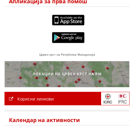
Апликација за прва помош
МЕЃУНАРОДНА СОРАБОТКА
ДОГОВОРИ
ЗНАЧЕЊЕ НА СЛУЖБАТА ЗА БАРАЊЕ
ФОРМУЛАРИ ЗА БАРАЊА
Црвен крст на Република Македонија
ЗДРАВСТВЕНО ПРЕВЕНТИВНА ДЕЈНОСТ
ПРВА ПОМОШ
ЛОКАЦИИ НА ЦРВЕН КРСТ НА РМ
КРВОДАРИТЕЛСТВО
ИНФОРМАЦИИ ЗА БОЛЕСТИ
Корисни линкови
МЕНАЏМЕНТ НА ВОЛОНТЕРИ
Календар на активности
ЗА НАС