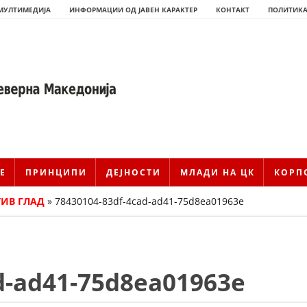
МУЛТИМЕДИЈА
ИНФОРМАЦИИ ОД ЈАВЕН КАРАКТЕР
КОНТАКТ
ПОЛИТИКА
Е
ПРИНЦИПИ
ДЕЈНОСТИ
МЛАДИ НА ЦК
КОРП
ТИВ ГЛАД
»
78430104-83df-4cad-ad41-75d8ea01963e
ИСТОРИЈАТ НА ЦКРМ
d-ad41-75d8ea01963e
ИСТОРИЈАТ НА ДВИЖЕЊЕТО