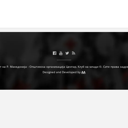
МЕЃУНАРОДНА СОРАБОТКА
ДОГОВОРИ
ЗНАЧЕЊЕ НА СЛУЖБАТА ЗА БАРАЊЕ
ФОРМУЛАРИ ЗА БАРАЊА
ЗДРАВСТВЕНО ПРЕВЕНТИВНА ДЕЈНОСТ
ПРВА ПОМОШ
т на Р. Македонија - Општинска организација Центар, Клуб на млади ©. Сите права задр
Designed and Developed by
AA
КРВОДАРИТЕЛСТВО
ИНФОРМАЦИИ ЗА БОЛЕСТИ
МЕНАЏМЕНТ НА ВОЛОНТЕРИ
ЗА НАС