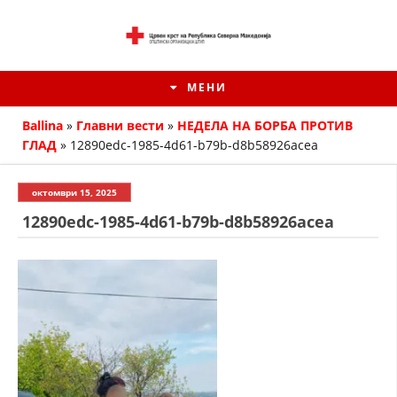
МЕНИ
Ballina
»
Главни вести
»
НЕДЕЛА НА БОРБА ПРОТИВ
ГЛАД
»
12890edc-1985-4d61-b79b-d8b58926acea
октомври 15, 2025
12890edc-1985-4d61-b79b-d8b58926acea
ИСТОРИЈАТ НА ЦКРМ
ИСТОРИЈАТ НА ДВИЖЕЊЕТО