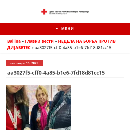
МЕНИ
Ballina
»
Главни вести
»
НЕДЕЛА НА БОРБА ПРОТИВ
ДИЈАБЕТЕС
»
aa3027f5-cff0-4a85-b1e6-7fd18d81cc15
октомври 15, 2025
aa3027f5-cff0-4a85-b1e6-7fd18d81cc15
ИСТОРИЈАТ НА ЦКРМ
ИСТОРИЈАТ НА ДВИЖЕЊЕТО