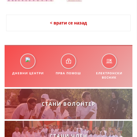
СТРУКТУРА НА ОРГАНИЗАЦИЈАТА
КОНТАКТ ИНФОРМАЦИИ
< врати се назад
ЧЛЕНСТВО ВО ПРОФЕСИОНАЛНИ ТЕЛА
ЗАКОН ЗА ЦКРМ
СТАТУТ НА ЦКРМ
ДНЕВНИ ЦЕНТРИ
ПРВА ПОМОШ
ЕЛЕКТРОНСКИ
ВЕСНИК
ОРГАНИЗАЦИЈА И РАЗВОЈ
СТАНИ ВОЛОНТЕР
РАКОВОДЕН ОДБОР
СОБРАНИЕ
СТРУКТУРА И ОРГАНИЗАЦИОНА ПОСТАВЕНОСТ
СТАНИ ЧЛЕН