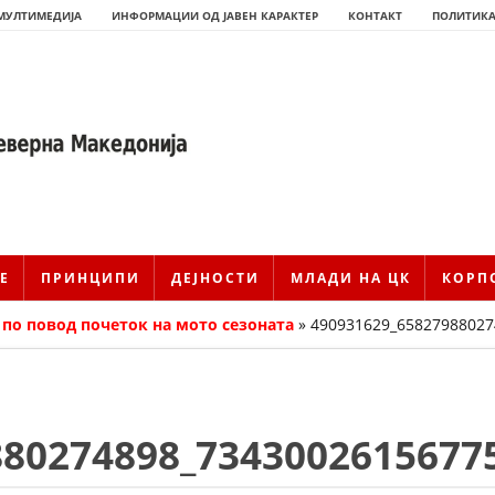
МУЛТИМЕДИЈА
ИНФОРМАЦИИ ОД ЈАВЕН КАРАКТЕР
КОНТАКТ
ПОЛИТИКА
Е
ПРИНЦИПИ
ДЕЈНОСТИ
МЛАДИ НА ЦК
КОРП
 по повод почеток на мото сезоната
»
490931629_65827988027
ИСТОРИЈАТ НА ЦКРМ
880274898_7343002615677
ИСТОРИЈАТ НА ДВИЖЕЊЕТО