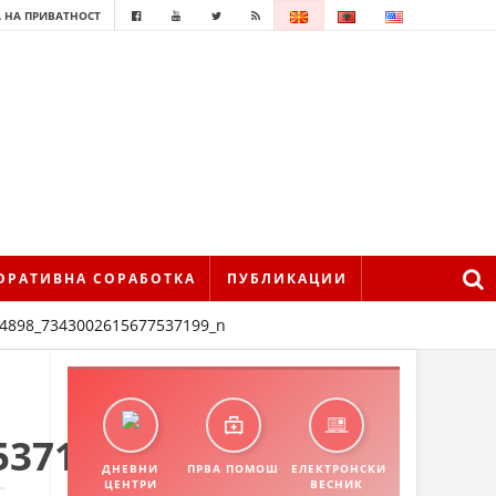
 НА ПРИВАТНОСТ
ОРАТИВНА СОРАБОТКА
ПУБЛИКАЦИИ
4898_7343002615677537199_n
537199_n
ДНЕВНИ
ПРВА ПОМОШ
ЕЛЕКТРОНСКИ
ЦЕНТРИ
ВЕСНИК