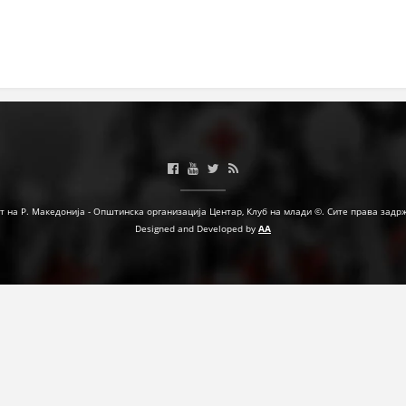
МЕЃУНАРОДНА СОРАБОТКА
ДОГОВОРИ
ЗНАЧЕЊЕ НА СЛУЖБАТА ЗА БАРАЊЕ
ФОРМУЛАРИ ЗА БАРАЊА
ЗДРАВСТВЕНО ПРЕВЕНТИВНА ДЕЈНОСТ
ПРВА ПОМОШ
т на Р. Македонија - Општинска организација Центар, Клуб на млади ©. Сите права задр
Designed and Developed by
AA
КРВОДАРИТЕЛСТВО
ИНФОРМАЦИИ ЗА БОЛЕСТИ
МЕНАЏМЕНТ НА ВОЛОНТЕРИ
ЗА НАС