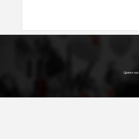
Црвен крс