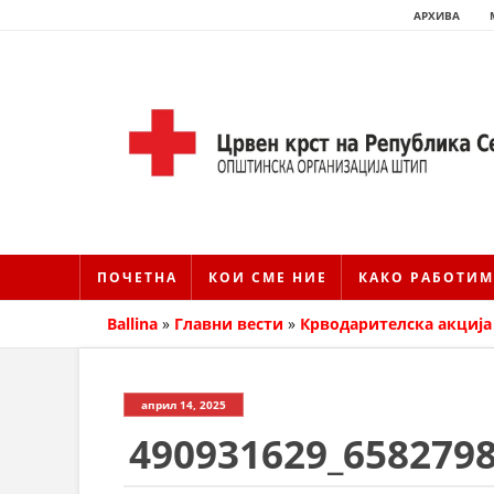
АРХИВА
ПОЧЕТНА
КОИ СМЕ НИЕ
КАКО РАБОТИМ
Ballina
»
Главни вести
»
Крводарителска акција
април 14, 2025
490931629_658279