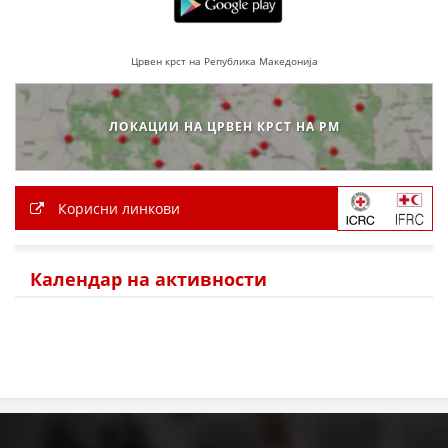
МЕЃУНАРОДНА СОРАБОТКА
Црвен крст на Република Македонија
ДОГОВОРИ
ЗНАЧЕЊЕ НА СЛУЖБАТА ЗА БАРАЊЕ
ЛОКАЦИИ НА ЦРВЕН КРСТ НА РМ
ФОРМУЛАРИ ЗА БАРАЊА
ЗДРАВСТВЕНО ПРЕВЕНТИВНА ДЕЈНОСТ
Корисни линкови
ПРВА ПОМОШ
КРВОДАРИТЕЛСТВО
Календар на активности
ИНФОРМАЦИИ ЗА БОЛЕСТИ
МЕНАЏМЕНТ НА ВОЛОНТЕРИ
ЗА НАС