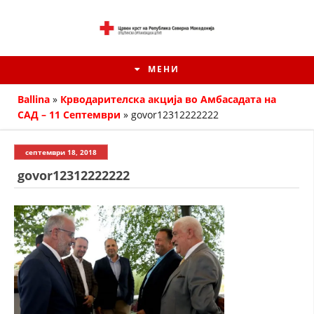
МЕНИ
Ballina
»
Крводарителска акција во Амбасадата на
САД – 11 Септември
»
govor12312222222
септември 18, 2018
govor12312222222
ИСТОРИЈАТ НА ЦКРМ
ИСТОРИЈАТ НА ДВИЖЕЊЕТО