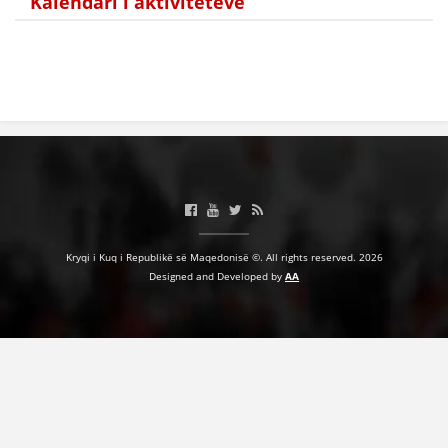
Kalendari i aktiviteteve
HULUMTIMI I OPINIONIT PUBLIK
BASHKËPUNIM NDËRKOMBËTAR
MARRËVESHJE
PROJEKTE
SHËRBIMI PËR KËRKIM
VEPRIMTARI SHËNDETËSORE PREVENTIVE
Kryqi i Kuq i Republikë së Maqedonisë ©. All rights reserved. 2026
NDIHMA E PARË
Designed and Developed by
AA
DHURIMI I GJAKUT
MENAXHIM ME VULLNETARË
KUSH JEMI NE