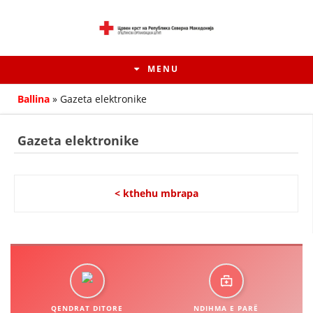
MENU
Ballina
»
Gazeta elektronike
Gazeta elektronike
< kthehu mbrapa
HISTORIA E LËVIZJES
HISTORIA E KRYQIT TË KUQ
QENDRAT DITORE
NDIHMA E PARË