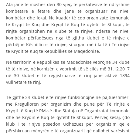
STRUKTURA E ORGANIZATËS
Ata janë të moshës deri 30 vjeç, të përkatësive të ndryshme
kombëtare e fetare dhe janë të organizuar në nivel
KONTAKT INFORMACIONE
kombëtar dhe lokal. Ne kuadër të çdo organizate komunale
të Kryqit të Kuq dhe Kryqit të Kuq të qytetit të Shkupit, të
ANËTARËSIMI NË STRUKTURAT PROFESIONALE
rinjtë organizohen në Klube të të rinjve, ndërsa në nivel
kombëtar përfaqësues nga të gjitha klubet e të rinjve e
përbëjnë Këshillin e të rinjve, si organ më i lartë i Të rinjve
LIGJI I KRYQIT TË KUQ
të Kryqit të Kuq të Republikës së Maqedonisë.
Në territorin e Republikës së Maqedonisë veprojnë 34 klube
STATUTI I KRYQIT TË KUQ
të të rinjve, në kornizën e veprimit të së cilës më 31.12.2017
në 30 klubet e të regjistruarve të rinj janë aktivë 1894
vullnetarë të rinj.
Të gjithë 34 klubet e të rinjve funksionojnë në pajtueshmëri
ORGANIZIMI DHE ZHVILLIMI
me Rregulloren për organizim dhe punë për Të rinjtë e
Kryqit të Kuq të RM-së dhe Statuja në Organizatat komunale
BORDI DREJTUES
dhe në Kryqin e Kuq të qytetit të Shkupit. Përveç kësaj, çdo
KUVENDI
klub i të rinjve posedon Udhëzues për organizim që e
përshkruan mënyrën e të organizuarit që dallohet varësisht
STRUKTURA DHE STRUKTURA ORGANIZATIVE