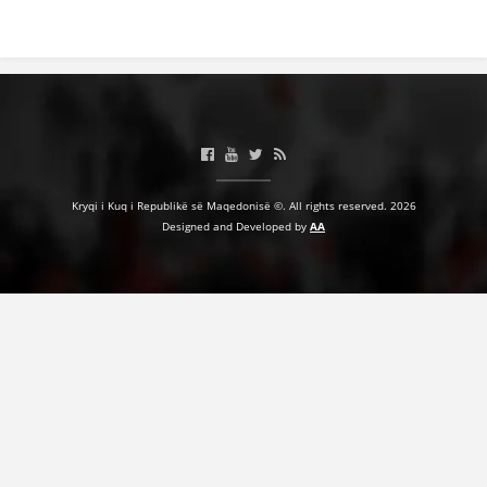
Kryqi i Kuq i Republikë së Maqedonisë ©. All rights reserved. 2026
Designed and Developed by
AA