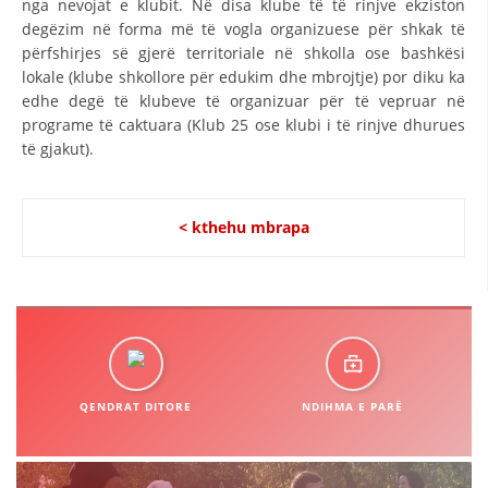
nga nevojat e klubit. Në disa klube të të rinjve ekziston
degëzim në forma më të vogla organizuese për shkak të
DISEMINIMI
përfshirjes së gjerë territoriale në shkolla ose bashkësi
DREJTA NDERKOMBETARE HUMANITARE
lokale (klube shkollore për edukim dhe mbrojtje) por diku ka
edhe degë të klubeve të organizuar për të vepruar në
PROMOVIMI I VLERAVE HUMANE
programe të caktuara (Klub 25 ose klubi i të rinjve dhurues
të gjakut).
PËRDORIMIN DHE MBROJTJEN E STEMËS
SOCIALO-HUMANITARE
< kthehu mbrapa
SI TË JEPNI DONACIONE
PËRGATITSHMËRI DHE VEPRIM GJATË KATASTROFAVE
EKIPE PËRGJIGJE DISASTER
STACIONIN E UJIT SHPËTIMIT – VODNO
EOK E CK
QENDRAT DITORE
NDIHMA E PARË
PROJEKTE
MARRDHËNJE ME PUBLIKUN