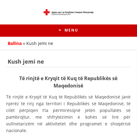
MENU
Ballina
»
Kush jemi ne
Kush jemi ne
Të rinjtë e Kryqit të Kuq të Republikës së
Maqedonisë
Të rinjtë e Kryqit të Kuq të Republikës së Maqedonisë janë
njerëz të rinj nga territori i Republikës së Maqedonisë, të
cilët përpiqen t’ia përmirësojnë jetën popullatës së
HISTORIA E LËVIZJES
pambrojtur, me shfrytëzimin e kohës së lirë për
vullnetarizëm në aktivitetet dhe programet e shoqërisë
HISTORIA E KRYQIT TË KUQ
nacionale.