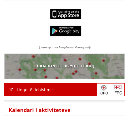
VEPRIMTARI
DORACAKË
Црвен крст на Република Македонија
STRATEGJI
MATERIAL EDUKATIVO INFORMATIV
LOKACIONET E KRYQIT TË KUQ
BROCHURES
PRESENTATIONS
Linqe të dobishme
Kalendari i aktiviteteve