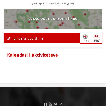
VEPRIMTARI
Црвен крст на Република Македонија
LOKACIONET E KRYQIT TË KUQ
DORACAKË
Linqe të dobishme
STRATEGJI
MATERIAL EDUKATIVO INFORMATIV
Kalendari i aktiviteteve
BROCHURES
PRESENTATIONS