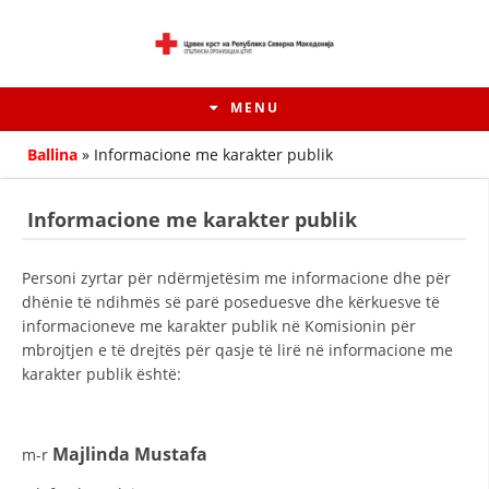
MENU
Ballina
»
Informacione me karakter publik
Informacione me karakter publik
Personi zyrtar për ndërmjetësim me informacione dhe për
dhënie të ndihmës së parë poseduesve dhe kërkuesve të
informacioneve me karakter publik në Komisionin për
mbrojtjen e të drejtës për qasje të lirë në informacione me
karakter publik është:
HISTORIA E LËVIZJES
Majlinda Mustafa
HISTORIA E KRYQIT TË KUQ
m-r