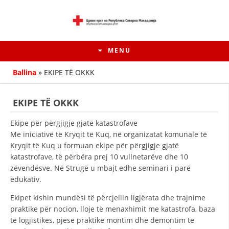
MENU
Ballina
»
EKIPE TË OKKK
EKIPE TË OKKK
Ekipe për përgjigje gjatë katastrofave
Me iniciativë të Kryqit të Kuq, në organizatat komunale të
Kryqit të Kuq u formuan ekipe për përgjigje gjatë
katastrofave, të përbëra prej 10 vullnetarëve dhe 10
zëvendësve. Në Strugë u mbajt edhe seminari i parë
edukativ.
HISTORIA E LËVIZJES
Ekipet kishin mundësi të përcjellin ligjërata dhe trajnime
praktike për nocion, lloje të menaxhimit me katastrofa, baza
HISTORIA E KRYQIT TË KUQ
të logjistikës, pjesë praktike montim dhe demontim të