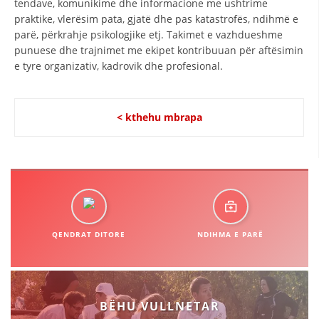
tendave, komunikime dhe informacione me ushtrime
STRUKTURA E ORGANIZATËS
praktike, vlerësim pata, gjatë dhe pas katastrofës, ndihmë e
KONTAKT INFORMACIONE
parë, përkrahje psikologjike etj. Takimet e vazhdueshme
punuese dhe trajnimet me ekipet kontribuuan për aftësimin
ANËTARËSIMI NË STRUKTURAT PROFESIONALE
e tyre organizativ, kadrovik dhe profesional.
< kthehu mbrapa
LIGJI I KRYQIT TË KUQ
STATUTI I KRYQIT TË KUQ
ORGANIZIMI DHE ZHVILLIMI
QENDRAT DITORE
NDIHMA E PARË
BORDI DREJTUES
KUVENDI
BËHU VULLNETAR
STRUKTURA DHE STRUKTURA ORGANIZATIVE