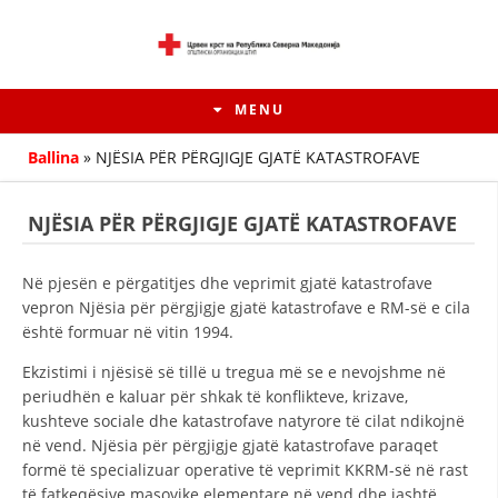
MENU
Ballina
»
NJËSIA PËR PËRGJIGJE GJATË KATASTROFAVE
NJËSIA PËR PËRGJIGJE GJATË KATASTROFAVE
Në pjesën e përgatitjes dhe veprimit gjatë katastrofave
vepron Njësia për përgjigje gjatë katastrofave e RM-së e cila
është formuar në vitin 1994.
Ekzistimi i njësisë së tillë u tregua më se e nevojshme në
periudhën e kaluar për shkak të konflikteve, krizave,
HISTORIA E LËVIZJES
kushteve sociale dhe katastrofave natyrore të cilat ndikojnë
në vend. Njësia për përgjigje gjatë katastrofave paraqet
HISTORIA E KRYQIT TË KUQ
formë të specializuar operative të veprimit KKRM-së në rast
të fatkeqësive masovike elementare në vend dhe jashtë