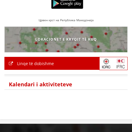
Црвен крст на Република Македонија
LOKACIONET E KRYQIT TË KUQ
Linqe të dobishme
Kalendari i aktiviteteve