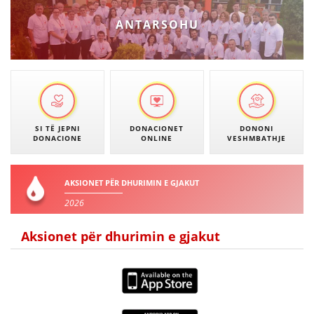
VEPRIMTARI
ANTARSOHU
DORACAKË
STRATEGJI
SI TË JEPNI
DONACIONET
DONONI
DONACIONE
ONLINE
VESHMBATHJE
MATERIAL EDUKATIVO INFORMATIV
BROCHURES
AKSIONET PËR DHURIMIN E GJAKUT
PRESENTATIONS
2026
Aksionet për dhurimin e gjakut