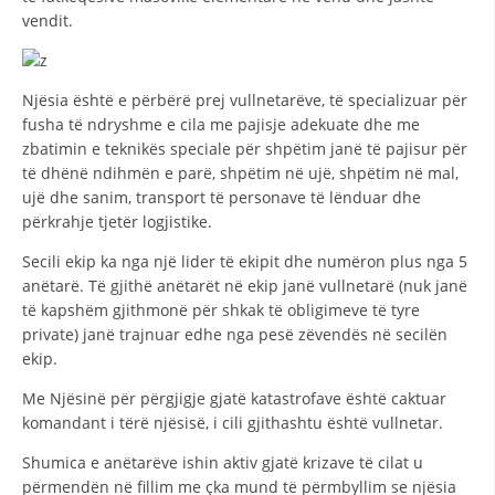
STRUKTURA E ORGANIZATËS
vendit.
KONTAKT INFORMACIONE
ANËTARËSIMI NË STRUKTURAT PROFESIONALE
Njësia është e përbërë prej vullnetarëve, të specializuar për
fusha të ndryshme e cila me pajisje adekuate dhe me
zbatimin e teknikës speciale për shpëtim janë të pajisur për
të dhënë ndihmën e parë, shpëtim në ujë, shpëtim në mal,
LIGJI I KRYQIT TË KUQ
ujë dhe sanim, transport të personave të lënduar dhe
përkrahje tjetër logjistike.
STATUTI I KRYQIT TË KUQ
Secili ekip ka nga një lider të ekipit dhe numëron plus nga 5
anëtarë. Të gjithë anëtarët në ekip janë vullnetarë (nuk janë
të kapshëm gjithmonë për shkak të obligimeve të tyre
private) janë trajnuar edhe nga pesë zëvendës në secilën
ekip.
ORGANIZIMI DHE ZHVILLIMI
Me Njësinë për përgjigje gjatë katastrofave është caktuar
BORDI DREJTUES
komandant i tërë njësisë, i cili gjithashtu është vullnetar.
KUVENDI
Shumica e anëtarëve ishin aktiv gjatë krizave të cilat u
STRUKTURA DHE STRUKTURA ORGANIZATIVE
përmendën në fillim me çka mund të përmbyllim se njësia