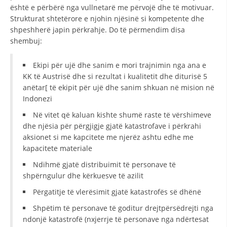
është e përbërë nga vullnetarë me përvojë dhe të motivuar.
DISEMINIMI
Strukturat shtetërore e njohin njësinë si kompetente dhe
shpeshherë japin përkrahje. Do të përmendim disa
DREJTA NDERKOMBETARE HUMANITARE
shembuj:
PROMOVIMI I VLERAVE HUMANE
Ekipi për ujë dhe sanim e mori trajnimin nga ana e
PËRDORIMIN DHE MBROJTJEN E STEMËS
KK të Austrisë dhe si rezultat i kualitetit dhe diturisë 5
anëtar[ të ekipit për ujë dhe sanim shkuan në mision në
SOCIALO-HUMANITARE
Indonezi
SI TË JEPNI DONACIONE
Në vitet që kaluan kishte shumë raste të vërshimeve
dhe njësia për përgjigje gjatë katastrofave i përkrahi
PËRGATITSHMËRI DHE VEPRIM GJATË KATASTROFAVE
aksionet si me kapcitete me njerëz ashtu edhe me
kapacitete materiale
EKIPE PËRGJIGJE DISASTER
Ndihmë gjatë distribuimit të personave të
STACIONIN E UJIT SHPËTIMIT – VODNO
shpërngulur dhe kërkuesve të azilit
EOK E CK
Përgatitje të vlerësimit gjatë katastrofës së dhënë
PROJEKTE
Shpëtim të personave të goditur drejtpërsëdrejti nga
ndonjë katastrofë (nxjerrje të personave nga ndërtesat
MARRDHËNJE ME PUBLIKUN