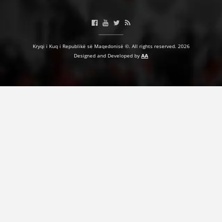
Kryqi i Kuq i Republikë së Maqedonisë ©. All rights reserved. 2026
Designed and Developed by
AA