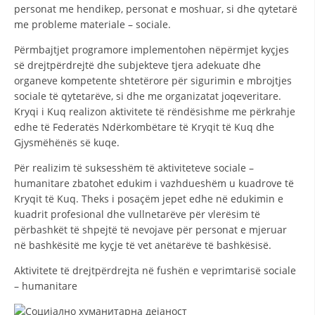
STRUKTURA E ORGANIZATËS
personat me hendikep, personat e moshuar, si dhe qytetarë
me probleme materiale – sociale.
KONTAKT INFORMACIONE
Përmbajtjet programore implementohen nëpërmjet kyçjes
ANËTARËSIMI NË STRUKTURAT PROFESIONALE
së drejtpërdrejtë dhe subjekteve tjera adekuate dhe
organeve kompetente shtetërore për sigurimin e mbrojtjes
sociale të qytetarëve, si dhe me organizatat joqeveritare.
Kryqi i Kuq realizon aktivitete të rëndësishme me përkrahje
LIGJI I KRYQIT TË KUQ
edhe të Federatës Ndërkombëtare të Kryqit të Kuq dhe
Gjysmëhënës së kuqe.
STATUTI I KRYQIT TË KUQ
Për realizim të suksesshëm të aktiviteteve sociale –
humanitare zbatohet edukim i vazhdueshëm u kuadrove të
Kryqit të Kuq. Theks i posaçëm jepet edhe në edukimin e
kuadrit profesional dhe vullnetarëve për vlerësim të
përbashkët të shpejtë të nevojave për personat e mjeruar
ORGANIZIMI DHE ZHVILLIMI
në bashkësitë me kyçje të vet anëtarëve të bashkësisë.
BORDI DREJTUES
Aktivitete të drejtpërdrejta në fushën e veprimtarisë sociale
KUVENDI
– humanitare
STRUKTURA DHE STRUKTURA ORGANIZATIVE