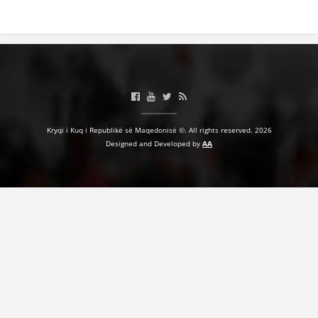
Kryqi i Kuq i Republikë së Maqedonisë ©. All rights reserved. 2026
Designed and Developed by
AA