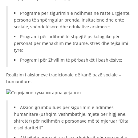
DISEMINIMI
Programe për sigurimin e ndihmës në raste urgjente,
persona të shpërngulur brenda, insitucione dhe ente
DREJTA NDERKOMBETARE HUMANITARE
sociale, shëndetësore dhe edukative arsimore;
PROMOVIMI I VLERAVE HUMANE
Programi për ndihmë të shpejtë psikologjike për
personat për menaxhim me traumë, stres dhe tejkalimi i
PËRDORIMIN DHE MBROJTJEN E STEMËS
tyre;
SOCIALO-HUMANITARE
Programi për Zhvillim të përbashkët i bashkësive;
SI TË JEPNI DONACIONE
Realizim i aksioneve tradicionale që kanë bazë sociale –
PËRGATITSHMËRI DHE VEPRIM GJATË KATASTROFAVE
humanitare:
EKIPE PËRGJIGJE DISASTER
STACIONIN E UJIT SHPËTIMIT – VODNO
Aksion grumbullues për sigurimin e ndihmës
EOK E CK
humanitare (ushqim, veshmbathje, mjete për higjienë,
shtretër) për ndihmën e personave më të mjeruar “Dita
PROJEKTE
e solidaritetit”
MARRDHËNJE ME PUBLIKUN
Aktivitete humanitare Java e kujdesit për personat e