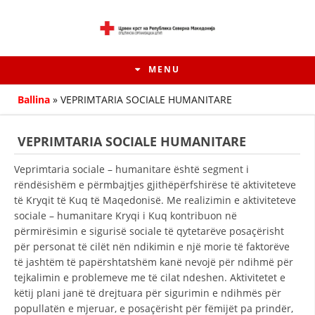
MENU
Ballina
»
VEPRIMTARIA SOCIALE HUMANITARE
VEPRIMTARIA SOCIALE HUMANITARE
Veprimtaria sociale – humanitare është segment i
rëndësishëm e përmbajtjes gjithëpërfshirëse të aktiviteteve
të Kryqit të Kuq të Maqedonisë. Me realizimin e aktiviteteve
sociale – humanitare Kryqi i Kuq kontribuon në
përmirësimin e sigurisë sociale të qytetarëve posaçërisht
për personat të cilët nën ndikimin e një morie të faktorëve
të jashtëm të papërshtatshëm kanë nevojë për ndihmë për
HISTORIA E LËVIZJES
tejkalimin e problemeve me të cilat ndeshen. Aktivitetet e
HISTORIA E KRYQIT TË KUQ
këtij plani janë të drejtuara për sigurimin e ndihmës për
popullatën e mjeruar, e posaçërisht për fëmijët pa prindër,