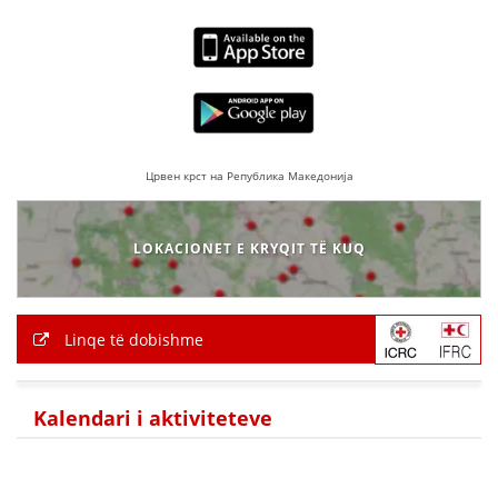
Црвен крст на Република Македонија
LOKACIONET E KRYQIT TË KUQ
Linqe të dobishme
Kalendari i aktiviteteve