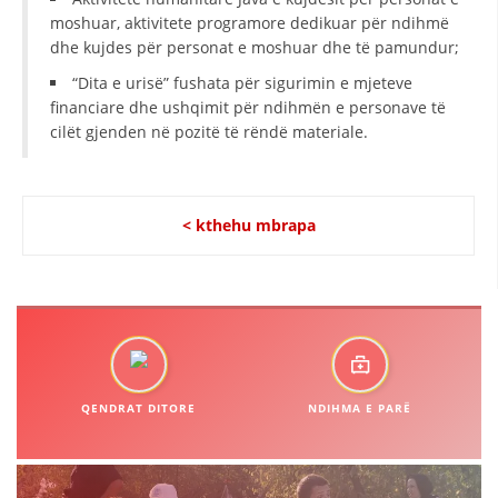
moshuar, aktivitete programore dedikuar për ndihmë
HULUMTIMI I OPINIONIT PUBLIK
dhe kujdes për personat e moshuar dhe të pamundur;
BASHKËPUNIM NDËRKOMBËTAR
“Dita e urisë” fushata për sigurimin e mjeteve
financiare dhe ushqimit për ndihmën e personave të
MARRËVESHJE
cilët gjenden në pozitë të rëndë materiale.
PROJEKTE
SHËRBIMI PËR KËRKIM
< kthehu mbrapa
VEPRIMTARI SHËNDETËSORE PREVENTIVE
NDIHMA E PARË
DHURIMI I GJAKUT
MENAXHIM ME VULLNETARË
QENDRAT DITORE
NDIHMA E PARË
KUSH JEMI NE