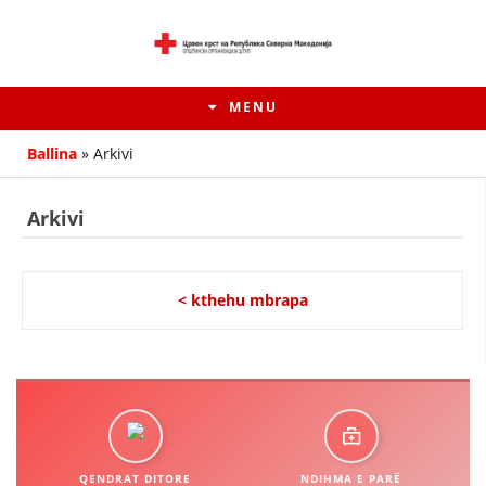
MENU
Ballina
»
Arkivi
Arkivi
< kthehu mbrapa
HISTORIA E LËVIZJES
HISTORIA E KRYQIT TË KUQ
QENDRAT DITORE
NDIHMA E PARË