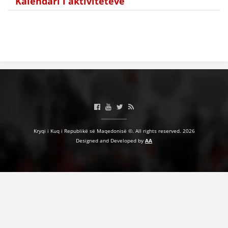
Kalendari i aktiviteteve
HULUMTIMI I OPINIONIT PUBLIK
BASHKËPUNIM NDËRKOMBËTAR
MARRËVESHJE
PROJEKTE
SHËRBIMI PËR KËRKIM
VEPRIMTARI SHËNDETËSORE PREVENTIVE
Kryqi i Kuq i Republikë së Maqedonisë ©. All rights reserved. 2026
NDIHMA E PARË
Designed and Developed by
AA
DHURIMI I GJAKUT
MENAXHIM ME VULLNETARË
KUSH JEMI NE