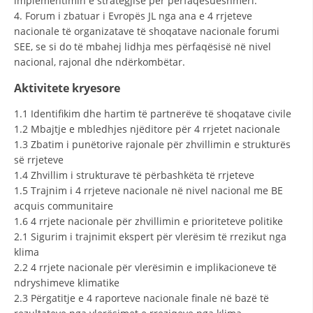
implementimin e strategjisë për përfaqësueshmëri.
4. Forum i zbatuar i Evropës JL nga ana e 4 rrjeteve
nacionale të organizatave të shoqatave nacionale forumi
SEE, se si do të mbahej lidhja mes përfaqësisë në nivel
nacional, rajonal dhe ndërkombëtar.
Aktivitete kryesore
1.1 Identifikim dhe hartim të partnerëve të shoqatave civile
1.2 Mbajtje e mbledhjes njëditore për 4 rrjetet nacionale
1.3 Zbatim i punëtorive rajonale për zhvillimin e strukturës
së rrjeteve
1.4 Zhvillim i strukturave të përbashkëta të rrjeteve
1.5 Trajnim i 4 rrjeteve nacionale në nivel nacional me BE
acquis communitaire
1.6 4 rrjete nacionale për zhvillimin e prioriteteve politike
2.1 Sigurim i trajnimit ekspert për vlerësim të rrezikut nga
klima
2.2 4 rrjete nacionale për vlerësimin e implikacioneve të
ndryshimeve klimatike
2.3 Përgatitje e 4 raporteve nacionale finale në bazë të