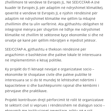
zhvillimore të vendeve të Evropës JL. Në SEE/CCFAR-A (në
kuadër të Evropës JL për adaptim në ndryshimet klimatike),
qeveritë e vendeve të Evropës JL e njohin rëndësinë për
adaptim në ndryshimet klimatike me qëllim ta mbajnë
zhvillimin dhe ta ulin varfërinë. Ata gjithashtu obligohen të
integrojnë mënyra për shqyrtim në lidhje me ndryshimet
klimatike në zhvillim të sektoreve kyçe ekonomike si dhe në
orvatje që kanë për qëllim mbrojtjen e mjedisit jetësor.
SEE/CCFAP-A, gjithashtu e thekson rëndësinë për
angazhimin e bashkësive dhe palëve lokale të interesuara
në implementimin e kësaj politike.
Ky projekt do t’i kënaqë nevojat e organizatave socio –
ekonomike të shoqatave civile dhe palëve publike të
interesuara se si do të mundej të lehtësohet ndërtimi i
kapaciteteve si dhe bashkëpunimi rajonal dhe këmbimi i
përvojave dhe praktikave.
Projekti kontribuon drejt përforcimit të rolit të organizatave
të sektorit civil si veprues i rëndësishëm në dialogun socio –
ekonomik me institucionet qeveritare, ashtu që e rrit