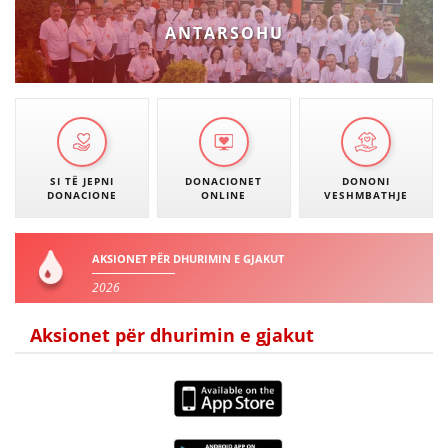
ANTARSOHU
SI TË JEPNI
DONACIONET
DONONI
DONACIONE
ONLINE
VESHMBATHJE
AKSIONET PËR DHURIMIN E GJAKUT
2026
Aksionet për dhurimin e gjakut