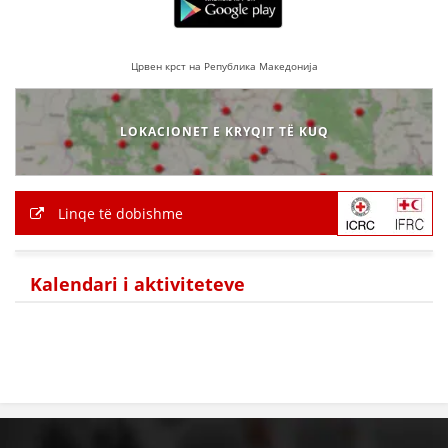
Црвен крст на Република Македонија
LOKACIONET E KRYQIT TË KUQ
Linqe të dobishme
Kalendari i aktiviteteve