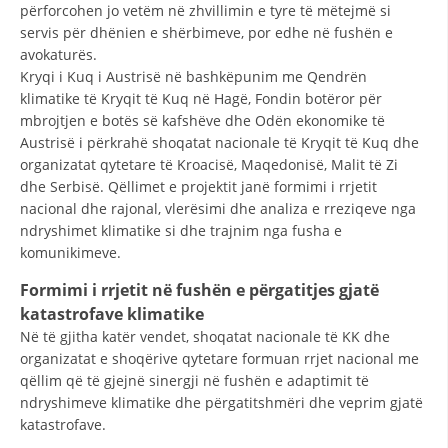
përforcohen jo vetëm në zhvillimin e tyre të mëtejmë si
DISEMINIMI
servis për dhënien e shërbimeve, por edhe në fushën e
avokaturës.
DREJTA NDERKOMBETARE HUMANITARE
Kryqi i Kuq i Austrisë në bashkëpunim me Qendrën
klimatike të Kryqit të Kuq në Hagë, Fondin botëror për
PROMOVIMI I VLERAVE HUMANE
mbrojtjen e botës së kafshëve dhe Odën ekonomike të
PËRDORIMIN DHE MBROJTJEN E STEMËS
Austrisë i përkrahë shoqatat nacionale të Kryqit të Kuq dhe
organizatat qytetare të Kroacisë, Maqedonisë, Malit të Zi
SOCIALO-HUMANITARE
dhe Serbisë. Qëllimet e projektit janë formimi i rrjetit
nacional dhe rajonal, vlerësimi dhe analiza e rreziqeve nga
SI TË JEPNI DONACIONE
ndryshimet klimatike si dhe trajnim nga fusha e
komunikimeve.
PËRGATITSHMËRI DHE VEPRIM GJATË KATASTROFAVE
Formimi i rrjetit në fushën e përgatitjes gjatë
EKIPE PËRGJIGJE DISASTER
katastrofave klimatike
STACIONIN E UJIT SHPËTIMIT – VODNO
Në të gjitha katër vendet, shoqatat nacionale të KK dhe
organizatat e shoqërive qytetare formuan rrjet nacional me
EOK E CK
qëllim që të gjejnë sinergji në fushën e adaptimit të
ndryshimeve klimatike dhe përgatitshmëri dhe veprim gjatë
PROJEKTE
katastrofave.
MARRDHËNJE ME PUBLIKUN