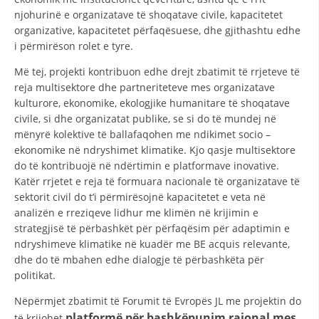
njohurinë e organizatave të shoqatave civile, kapacitetet
organizative, kapacitetet përfaqësuese, dhe gjithashtu edhe
i përmirëson rolet e tyre.
Më tej, projekti kontribuon edhe drejt zbatimit të rrjeteve të
reja multisektore dhe partneriteteve mes organizatave
kulturore, ekonomike, ekologjike humanitare të shoqatave
civile, si dhe organizatat publike, se si do të mundej në
mënyrë kolektive të ballafaqohen me ndikimet socio –
ekonomike në ndryshimet klimatike. Kjo qasje multisektore
do të kontribuojë në ndërtimin e platformave inovative.
Katër rrjetet e reja të formuara nacionale të organizatave të
sektorit civil do t’i përmirësojnë kapacitetet e veta në
analizën e rreziqeve lidhur me klimën në krijimin e
strategjisë të përbashkët për përfaqësim për adaptimin e
ndryshimeve klimatike në kuadër me BE acquis relevante,
dhe do të mbahen edhe dialogje të përbashkëta për
politikat.
Nëpërmjet zbatimit të Forumit të Evropës JL me projektin do
platformë për bashkëpunim rajonal mes
të krijohet