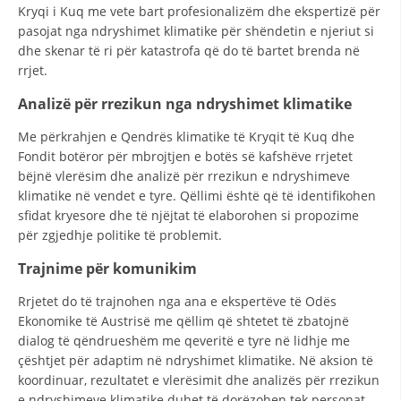
Kryqi i Kuq me vete bart profesionalizëm dhe ekspertizë për
HULUMTIMI I OPINIONIT PUBLIK
pasojat nga ndryshimet klimatike për shëndetin e njeriut si
dhe skenar të ri për katastrofa që do të bartet brenda në
BASHKËPUNIM NDËRKOMBËTAR
rrjet.
MARRËVESHJE
Analizë për rrezikun nga ndryshimet klimatike
PROJEKTE
Me përkrahjen e Qendrës klimatike të Kryqit të Kuq dhe
Fondit botëror për mbrojtjen e botës së kafshëve rrjetet
SHËRBIMI PËR KËRKIM
bëjnë vlerësim dhe analizë për rrezikun e ndryshimeve
klimatike në vendet e tyre. Qëllimi është që të identifikohen
VEPRIMTARI SHËNDETËSORE PREVENTIVE
sfidat kryesore dhe të njëjtat të elaborohen si propozime
NDIHMA E PARË
për zgjedhje politike të problemit.
DHURIMI I GJAKUT
Trajnime për komunikim
MENAXHIM ME VULLNETARË
Rrjetet do të trajnohen nga ana e ekspertëve të Odës
Ekonomike të Austrisë me qëllim që shtetet të zbatojnë
dialog të qëndrueshëm me qeveritë e tyre në lidhje me
çështjet për adaptim në ndryshimet klimatike. Në aksion të
KUSH JEMI NE
koordinuar, rezultatet e vlerësimit dhe analizës për rrezikun
e ndryshimeve klimatike duhet të dorëzohen tek personat