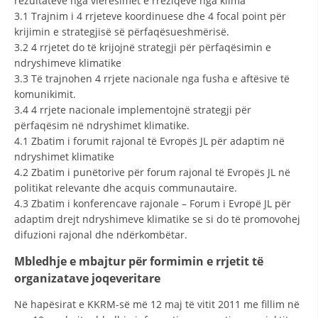
rezultateve nga vlerësimet e rreziqeve nga klima
3.1 Trajnim i 4 rrjeteve koordinuese dhe 4 focal point për
krijimin e strategjisë së përfaqësueshmërisë.
3.2 4 rrjetet do të krijojnë strategji për përfaqësimin e
ndryshimeve klimatike
3.3 Të trajnohen 4 rrjete nacionale nga fusha e aftësive të
komunikimit.
3.4 4 rrjete nacionale implementojnë strategji për
përfaqësim në ndryshimet klimatike.
4.1 Zbatim i forumit rajonal të Evropës JL për adaptim në
ndryshimet klimatike
4.2 Zbatim i punëtorive për forum rajonal të Evropës JL në
politikat relevante dhe acquis communautaire.
4.3 Zbatim i konferencave rajonale – Forum i Evropë JL për
adaptim drejt ndryshimeve klimatike se si do të promovohej
difuzioni rajonal dhe ndërkombëtar.
Mbledhje e mbajtur për formimin e rrjetit të
organizatave joqeveritare
Në hapësirat e KKRM-së më 12 maj të vitit 2011 me fillim në