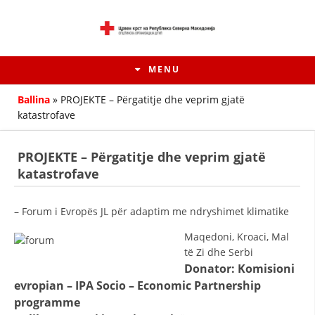
MENU
Ballina
»
PROJEKTE – Përgatitje dhe veprim gjatë
katastrofave
PROJEKTE – Përgatitje dhe veprim gjatë
katastrofave
– Forum i Evropës JL për adaptim me ndryshimet klimatike
Maqedoni, Kroaci, Mal
të Zi dhe Serbi
HISTORIA E LËVIZJES
Donator: Komisioni
evropian – IPA Socio – Economic Partnership
HISTORIA E KRYQIT TË KUQ
programme