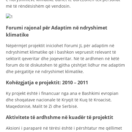
VEPRIMTARI
më të rëndësishëm që vendosin.
Forumi rajonal për Adaptim në ndryshimet
klimatike
DORACAKË
Nëpërmjet projektit iniciohet Forumi JL për adaptim në
STRATEGJI
ndryshimet klimatike që i bashkon vepruesit relevant të
sektorit qeveritar dhe joqeveritar. Në të ardhmen në këtë
MATERIAL EDUKATIVO INFORMATIV
forum do të diskutohen të gjitha çështjet lidhur me adaptim
dhe përgatitje në ndryshimet klimatike.
BROCHURES
Kohëzgjatja e projektit: 2010 – 2011
PRESENTATIONS
Ky projekt është i financuar nga ana e Bashkimi evropian
dhe shoqatave nacionale të Kryqit të Kuq të Kroacisë,
Maqedonisë, Malit të Zi dhe Serbisë.
Aktivitete të ardhshme në kuadër të projektit
Aksioni i paraparë në tërësi është i përshtatur me qëllimet