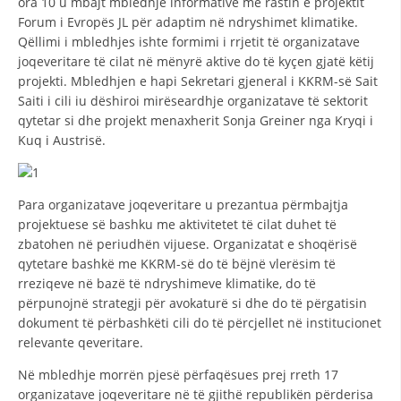
ora 10 u mbajt mbledhje informative me rastin e projektit
Forum i Evropës JL për adaptim në ndryshimet klimatike.
Qëllimi i mbledhjes ishte formimi i rrjetit të organizatave
joqeveritare të cilat në mënyrë aktive do të kyçen gjatë këtij
projekti. Mbledhjen e hapi Sekretari gjeneral i KKRM-së Sait
Saiti i cili iu dëshiroi mirëseardhje organizatave të sektorit
qytetar si dhe projekt menaxherit Sonja Greiner nga Kryqi i
Kuq i Austrisë.
Para organizatave joqeveritare u prezantua përmbajtja
projektuese së bashku me aktivitetet të cilat duhet të
zbatohen në periudhën vijuese. Organizatat e shoqërisë
qytetare bashkë me KKRM-së do të bëjnë vlerësim të
rreziqeve në bazë të ndryshimeve klimatike, do të
përpunojnë strategji për avokaturë si dhe do të përgatisin
dokument të përbashkëti cili do të përcjellet në institucionet
relevante qeveritare.
Në mbledhje morrën pjesë përfaqësues prej rreth 17
organizatave joqeveritare në të gjithë republikën përderisa