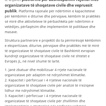
organizatave të shoqatave civile dhe vepruesit
publik
. Platforma rajonale për ndërtimin e kapaciteteve
për këmbimin e diturive dhe përvojave, këmbim të praktikës
së mirë dhe aktiviteteve të përbashkëta për ndërtimin e
vetëdijes, përfaqësim dhe implementim të politikave dhe
masave.
Struktura partnerore e projektit do ta përmirësojë këmbimin
e ekspertizave, diturive, përvojave dhe praktikës më të mirë
të organizatave të shoqatave civile të Bashkimit evropian
kundrejt organizatave të shoqatave civile në shtetet e
Evropës JL, në nivel shumë të lartë.
1. Janë zbatuar dhe mobilizuar 4 rrjete nacionale të
organizatave për adaptim në ndryshimet klimatike.
2. Kapacitet i përforcuar i 4 rrjeteve nacionale të
organizatave të shoqatave civile për analizë të rreziqeve
lidhur me ndryshimet klimatike.
3. Kapacitet i përforcuar i 4 rrjeteve nacionale të
organizatave të shoqatave civile për zhvillimin dhe