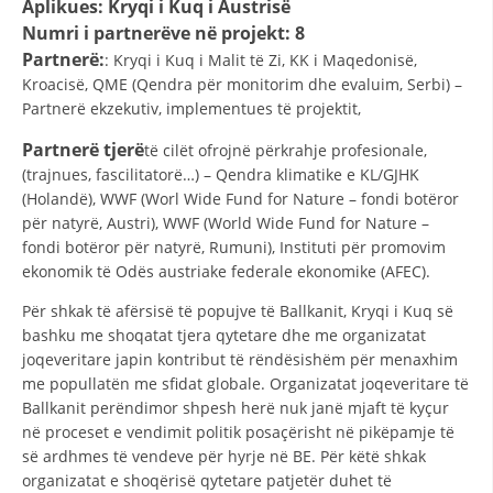
Aplikues: Kryqi i Kuq i Austrisë
STRUKTURA E ORGANIZATËS
Numri i partnerëve në projekt: 8
KONTAKT INFORMACIONE
Partnerë:
: Kryqi i Kuq i Malit të Zi, KK i Maqedonisë,
Kroacisë, QME (Qendra për monitorim dhe evaluim, Serbi) –
ANËTARËSIMI NË STRUKTURAT PROFESIONALE
Partnerë ekzekutiv, implementues të projektit,
Partnerë tjerë
të cilët ofrojnë përkrahje profesionale,
(trajnues, fascilitatorë…) – Qendra klimatike e KL/GJHK
LIGJI I KRYQIT TË KUQ
(Holandë), WWF (Worl Wide Fund for Nature – fondi botëror
për natyrë, Austri), WWF (World Wide Fund for Nature –
STATUTI I KRYQIT TË KUQ
fondi botëror për natyrë, Rumuni), Instituti për promovim
ekonomik të Odës austriake federale ekonomike (AFEC).
Për shkak të afërsisë të popujve të Ballkanit, Kryqi i Kuq së
bashku me shoqatat tjera qytetare dhe me organizatat
joqeveritare japin kontribut të rëndësishëm për menaxhim
ORGANIZIMI DHE ZHVILLIMI
me popullatën me sfidat globale. Organizatat joqeveritare të
BORDI DREJTUES
Ballkanit perëndimor shpesh herë nuk janë mjaft të kyçur
në proceset e vendimit politik posaçërisht në pikëpamje të
KUVENDI
së ardhmes të vendeve për hyrje në BE. Për këtë shkak
organizatat e shoqërisë qytetare patjetër duhet të
STRUKTURA DHE STRUKTURA ORGANIZATIVE