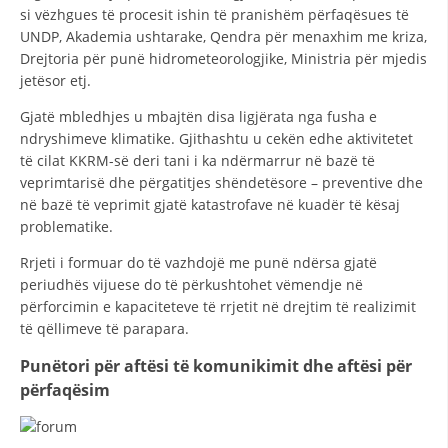
si vëzhgues të procesit ishin të pranishëm përfaqësues të
UNDP, Akademia ushtarake, Qendra për menaxhim me kriza,
Drejtoria për punë hidrometeorologjike, Ministria për mjedis
jetësor etj.
Gjatë mbledhjes u mbajtën disa ligjërata nga fusha e
ndryshimeve klimatike. Gjithashtu u cekën edhe aktivitetet
të cilat KKRM-së deri tani i ka ndërmarrur në bazë të
veprimtarisë dhe përgatitjes shëndetësore – preventive dhe
në bazë të veprimit gjatë katastrofave në kuadër të kësaj
problematike.
Rrjeti i formuar do të vazhdojë me punë ndërsa gjatë
periudhës vijuese do të përkushtohet vëmendje në
përforcimin e kapaciteteve të rrjetit në drejtim të realizimit
të qëllimeve të parapara.
Punëtori për aftësi të komunikimit dhe aftësi për
përfaqësim