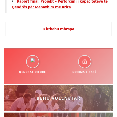
Raport final: Projekt – Përforcimi i kapaciteteve të
Qendrës për Menaxhim me Kriza
< kthehu mbrapa
QENDRAT DITORE
NDIHMA E PARË
BËHU VULLNETAR