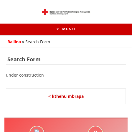
MENU
Ballina
»
Search Form
Search Form
under construction
< kthehu mbrapa
HISTORIA E LËVIZJES
HISTORIA E KRYQIT TË KUQ