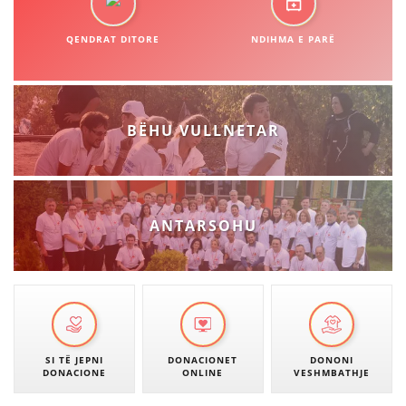
STRUKTURA E ORGANIZATËS
QENDRAT DITORE
KONTAKT INFORMACIONE
NDIHMA E PARË
ANËTARËSIMI NË STRUKTURAT PROFESIONALE
BËHU VULLNETAR
LIGJI I KRYQIT TË KUQ
STATUTI I KRYQIT TË KUQ
ANTARSOHU
ORGANIZIMI DHE ZHVILLIMI
BORDI DREJTUES
SI TË JEPNI
DONACIONET
DONONI
KUVENDI
DONACIONE
ONLINE
VESHMBATHJE
STRUKTURA DHE STRUKTURA ORGANIZATIVE