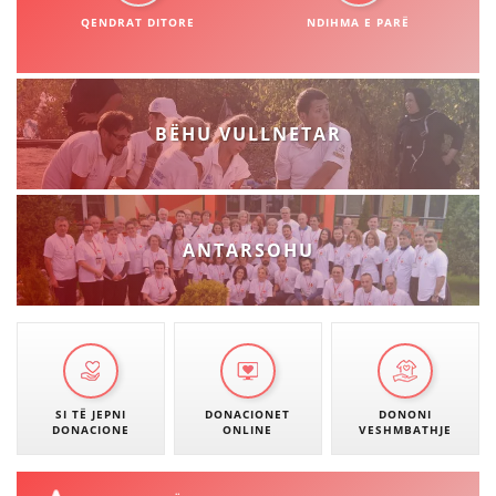
STRUKTURA E ORGANIZATËS
QENDRAT DITORE
NDIHMA E PARË
KONTAKT INFORMACIONE
ANËTARËSIMI NË STRUKTURAT PROFESIONALE
BËHU VULLNETAR
LIGJI I KRYQIT TË KUQ
STATUTI I KRYQIT TË KUQ
ANTARSOHU
ORGANIZIMI DHE ZHVILLIMI
BORDI DREJTUES
SI TË JEPNI
DONACIONET
DONONI
DONACIONE
ONLINE
VESHMBATHJE
KUVENDI
STRUKTURA DHE STRUKTURA ORGANIZATIVE