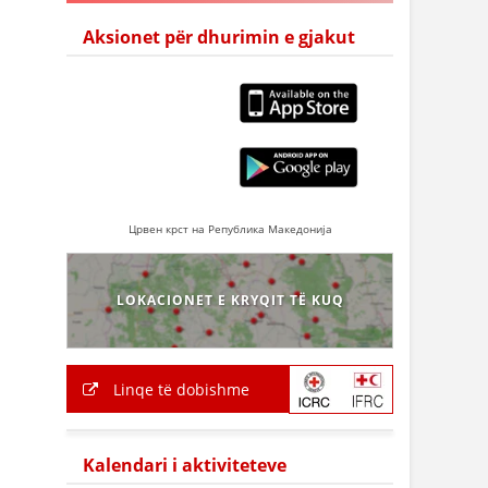
Aksionet për dhurimin e gjakut
Црвен крст на Република Македонија
LOKACIONET E KRYQIT TË KUQ
Linqe të dobishme
Kalendari i aktiviteteve