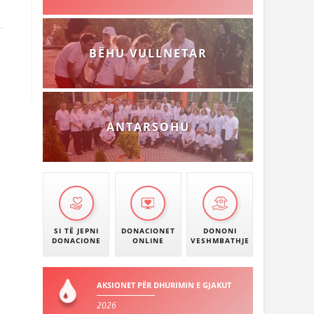
BËHU VULLNETAR
ANTARSOHU
SI TË JEPNI
DONACIONET
DONONI
DONACIONE
ONLINE
VESHMBATHJE
AKSIONET PËR DHURIMIN E GJAKUT
2026