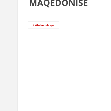
MAQEDONISË
< kthehu mbrapa