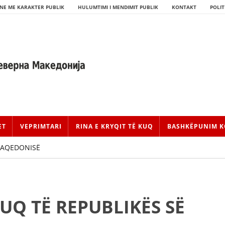
NE ME KARAKTER PUBLIK
HULUMTIMI I MENDIMIT PUBLIK
KONTAKT
POLIT
ET
VEPRIMTARI
RINA E KRYQIT TË KUQ
BASHKËPUNIM K
 MAQEDONISË
HISTORIA E LËVIZJES
KUQ TË REPUBLIKËS SË
HISTORIA E KRYQIT TË KUQ