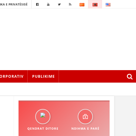
IKA E PRIVATËSISË
ORPORATIV
PUBLIKIME
QENDRAT DITORE
NDIHMA E PARË