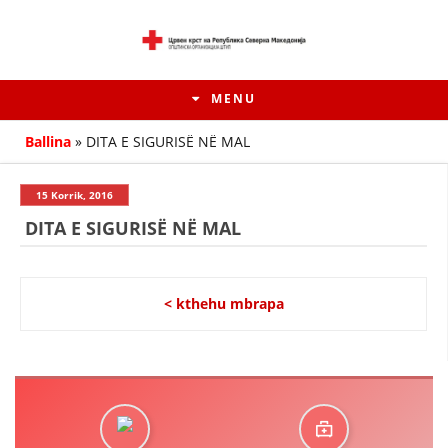
MENU
Ballina
»
DITA E SIGURISË NË MAL
15 Korrik, 2016
DITA E SIGURISË NË MAL
< kthehu mbrapa
HISTORIA E LËVIZJES
HISTORIA E KRYQIT TË KUQ