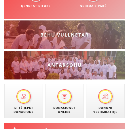
STRUKTURA E ORGANIZATËS
QENDRAT DITORE
NDIHMA E PARË
KONTAKT INFORMACIONE
ANËTARËSIMI NË STRUKTURAT PROFESIONALE
BËHU VULLNETAR
LIGJI I KRYQIT TË KUQ
STATUTI I KRYQIT TË KUQ
ANTARSOHU
ORGANIZIMI DHE ZHVILLIMI
BORDI DREJTUES
SI TË JEPNI
DONACIONET
DONONI
DONACIONE
ONLINE
VESHMBATHJE
KUVENDI
STRUKTURA DHE STRUKTURA ORGANIZATIVE