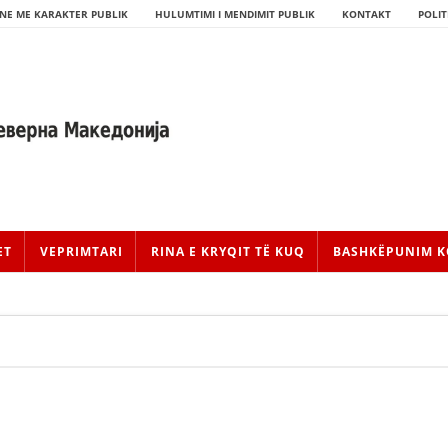
NE ME KARAKTER PUBLIK
HULUMTIMI I MENDIMIT PUBLIK
KONTAKT
POLIT
ET
VEPRIMTARI
RINA E KRYQIT TË KUQ
BASHKËPUNIM K
HISTORIA E LËVIZJES
HISTORIA E KRYQIT TË KUQ