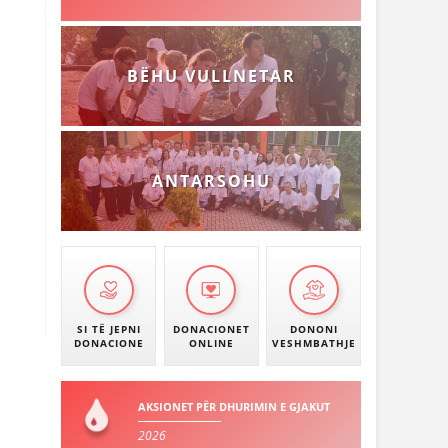
BËHU VULLNETAR
ANTARSOHU
SI TË JEPNI
DONACIONET
DONONI
DONACIONE
ONLINE
VESHMBATHJE
AKSIONET PËR DHURIMIN E GJAKUT
2026