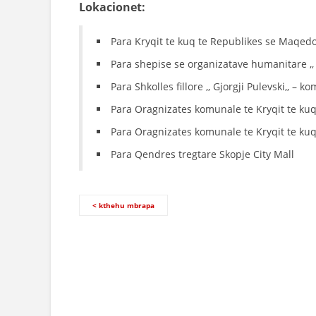
Lokacionet:
Para Kryqit te kuq te Republikes se Maqed
Para shepise se organizatave humanitare ,
Para Shkolles fillore ,, Gjorgji Pulevski,, –
Para Oragnizates komunale te Kryqit te kuq
Para Oragnizates komunale te Kryqit te kuq
Para Qendres tregtare Skopje City Mall
< kthehu mbrapa