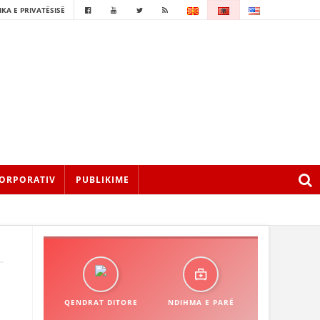
IKA E PRIVATËSISË
ORPORATIV
PUBLIKIME
QENDRAT DITORE
NDIHMA E PARË