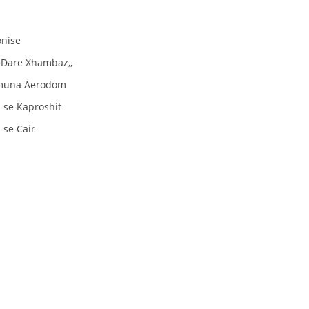
STRUKTURA E ORGANIZATËS
KONTAKT INFORMACIONE
onise
ANËTARËSIMI NË STRUKTURAT PROFESIONALE
, Dare Xhambaz,,
 komuna Aerodom
 se Kaproshit
LIGJI I KRYQIT TË KUQ
 se Cair
STATUTI I KRYQIT TË KUQ
ORGANIZIMI DHE ZHVILLIMI
BORDI DREJTUES
KUVENDI
STRUKTURA DHE STRUKTURA ORGANIZATIVE