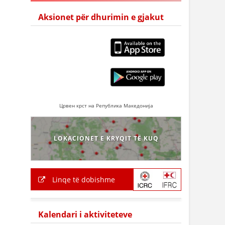
Aksionet për dhurimin e gjakut
Црвен крст на Република Македонија
LOKACIONET E KRYQIT TË KUQ
Linqe të dobishme
Kalendari i aktiviteteve