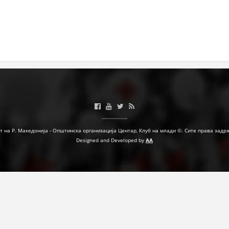
МЕЃУНАРОДНА СОРАБОТКА
ДОГОВОРИ
ЗНАЧЕЊЕ НА СЛУЖБАТА ЗА БАРАЊЕ
ФОРМУЛАРИ ЗА БАРАЊА
ЗДРАВСТВЕНО ПРЕВЕНТИВНА ДЕЈНОСТ
ПРВА ПОМОШ
т на Р. Македонија - Општинска организација Центар, Клуб на млади ©. Сите права задр
КРВОДАРИТЕЛСТВО
Designed and Developed by
AA
ИНФОРМАЦИИ ЗА БОЛЕСТИ
МЕНАЏМЕНТ НА ВОЛОНТЕРИ
ЗА НАС