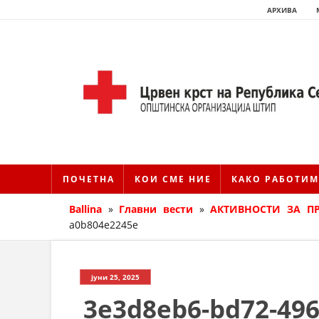
АРХИВА
ПОЧЕТНА
КОИ СМЕ НИЕ
КАКО РАБОТИМ
Ballina
»
Главни вести
»
АКТИВНОСТИ ЗА ПР
a0b804e2245e
јуни 25, 2025
3e3d8eb6-bd72-496