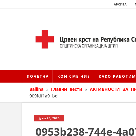
АРХИВА
ПОЧЕТНА
КОИ СМЕ НИЕ
КАКО РАБОТИМ
Ballina
»
Главни вести
»
АКТИВНОСТИ ЗА П
909fdf1a91bd
јуни 25, 2025
0953b238-744e-4a0