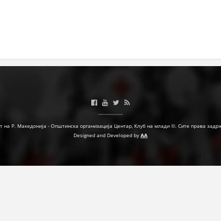
МЕЃУНАРОДНА СОРАБОТКА
ДОГОВОРИ
ЗНАЧЕЊЕ НА СЛУЖБАТА ЗА БАРАЊЕ
ФОРМУЛАРИ ЗА БАРАЊА
ЗДРАВСТВЕНО ПРЕВЕНТИВНА ДЕЈНОСТ
ПРВА ПОМОШ
т на Р. Македонија - Општинска организација Центар, Клуб на млади ©. Сите права задр
КРВОДАРИТЕЛСТВО
Designed and Developed by
AA
ИНФОРМАЦИИ ЗА БОЛЕСТИ
МЕНАЏМЕНТ НА ВОЛОНТЕРИ
ЗА НАС