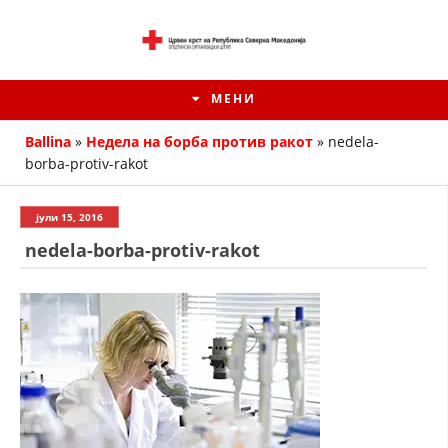
МЕНИ
Ballina
»
Недела на борба против ракот
»
nedela-
borba-protiv-rakot
јули 15, 2016
nedela-borba-protiv-rakot
ИСТОРИЈАТ НА ЦКРМ
ИСТОРИЈАТ НА ДВИЖЕЊЕТО