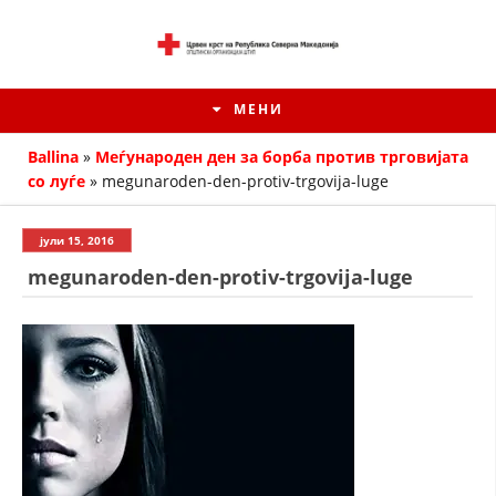
МЕНИ
Ballina
»
Меѓународен ден за борба против трговијата
со луѓе
»
megunaroden-den-protiv-trgovija-luge
јули 15, 2016
megunaroden-den-protiv-trgovija-luge
ИСТОРИЈАТ НА ЦКРМ
ИСТОРИЈАТ НА ДВИЖЕЊЕТО