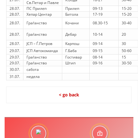
Св.Петар и Павле
PRESENTATIONS
28.07.
ПС Прилеп
Прилеп
09-13
15-20
28.07.
Хепар Центар
Битола
17-19
15-20
28.07.
Граѓанство
Кочани
08.30-15
30-40
28.07.
Граѓанство
Дебар
10-14
20
28.07.
ЈСП – Ѓ.Петров
Карпош
09-14
30
29.07.
ЈСП Автокоманда
Г.Баба
09-15
50-60
29.07.
Граѓанство
Гостивар
08-14
15
29.07.
Граѓанство
Штип
09-16
30-50
30.07.
сабота
31.07.
недела
< go back