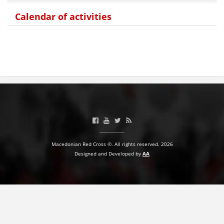
Calendar of activities
Macedonian Red Cross ©. All rights reserved. 2026
Designed and Developed by
AA