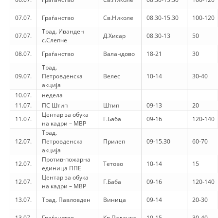
ORGANISATION STRUCTURE
07.07.
Граѓанство
Св.Николе
08.30-15.30
100-120
CONTACT INFO
Трад. Иванден
07.07.
Д.Хисар
08.30-13
50
с.Слепче
MEMBERSHIP IN PROFESSIONAL STRUCTURES
08.07.
Граѓанство
Валандово
18-21
30
Трад.
09.07.
Петровденска
Велес
10-14
30-40
LAW OF MACEDONIAN RED CROSS
акција
10.07.
недела
STATUTE OF THE MRC
11.07.
ПС Штип
Штип
09-13
20
Центар за обука
11.07.
Г.Баба
09-16
120-140
на кадри – МВР
Трад.
12.07.
Петровденска
Прилеп
09-15.30
60-70
акција
Против-пожарна
ORGANIZATIONAL DEVELOPMENT
12.07.
Тетово
10-14
15
единица ППЕ
Центар за обука
EXECUTIVE BOARD
12.07.
Г.Баба
09-16
120-140
на кадри – МВР
ASSEMBLY
13.07.
Трад. Павловден
Виница
09-14
20-30
STRUCTURAL SET UP
13.07.
Граѓанство
Кр.Паланка
10-15
30-40