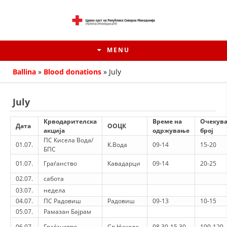
MENU
Ballina
»
Blood donations
»
July
July
Крводарителска
Време на
Очекув
Дата
ООЦК
акција
одржување
број
ПС Кисела Вода/
01.07.
К.Вода
09-14
15-20
БПС
01.07.
Граѓанство
Кавадарци
09-14
20-25
02.07.
сабота
03.07.
недела
HISTORY OF MOVEMENT
04.07.
ПС Радовиш
Радовиш
09-13
10-15
HISTORY OF THE RCRM
05.07.
Рамазан Бајрам
06.07.
Граѓанство
Св.Николе
08.30-15.30
100-120