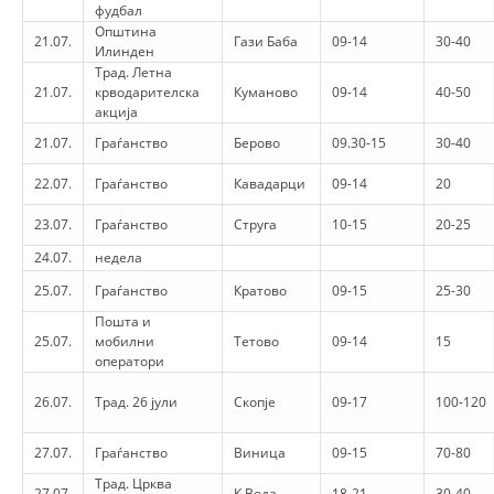
фудбал
Општина
21.07.
BLOOD DONATION
Гази Баба
09-14
30-40
Илинден
Трад. Летна
VOLUNTEER MANAGEMENT
21.07.
крводарителска
Куманово
09-14
40-50
акција
21.07.
Граѓанство
Берово
09.30-15
30-40
ABOUT US
22.07.
Граѓанство
Кавадарци
09-14
20
ACTION
23.07.
Граѓанство
Струга
10-15
20-25
24.07.
недела
25.07.
Граѓанство
Кратово
09-15
25-30
Пошта и
25.07.
мобилни
Тетово
09-14
15
MANUALS
оператори
STRATEGIES
26.07.
Трад. 26 јули
Скопје
09-17
100-120
EDUCATIONAL AND INFORMATIVE MATERIAL
27.07.
Граѓанство
Виница
09-15
70-80
BROCHURES
Трад. Црква
27.07.
К.Вода
18-21
30-40