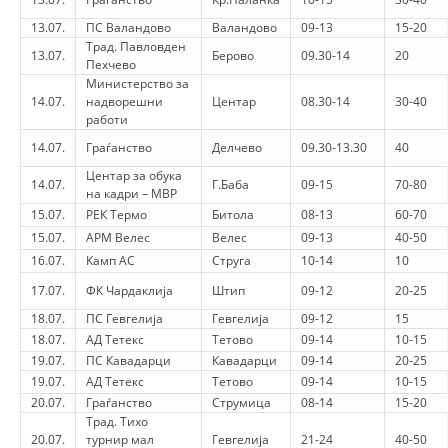
13.07.
ПС Валандово
Валандово
09-13
15-20
DISSEMINATION
Трад. Павловден
13.07.
Берово
09.30-14
20
Пехчево
INTERNATIONAL HUMANITARIAN LAW
Министерство за
14.07.
надворешни
Центар
08.30-14
30-40
PROMOTION OF HUMAN VALUES
работи
USE AND PROTECTION OF THE EMBLEM
14.07.
Граѓанство
Делчево
09.30-13.30
40
Центар за обука
THE SOCIAL WELFARE ACTIVITY
14.07.
Г.Баба
09-15
70-80
на кадри – МВР
15.07.
РЕК Термо
Битола
08-13
60-70
DISASTER PREPAREDNESS AND RESPONSE
15.07.
АРМ Велес
Велес
09-13
40-50
PUBLIC RELATIONS
16.07.
Камп АС
Струга
10-14
10
17.07.
ФК Чардаклија
Штип
09-12
20-25
RESEARCH OF PUBLIC OPINION
18.07.
ПС Гевгелија
Гевгелија
09-12
15
INTERNATIONAL COOPERATION
18.07.
АД Тетекс
Тетово
09-14
10-15
19.07.
ПС Кавадарци
Кавадарци
09-14
20-25
TRACING SERVICE
19.07.
АД Тетекс
Тетово
09-14
10-15
20.07.
Граѓанство
Струмица
08-14
15-20
HEALTH PREVENTION
Трад. Тихо
20.07.
турнир мал
Гевгелија
21-24
40-50
FIRST AID